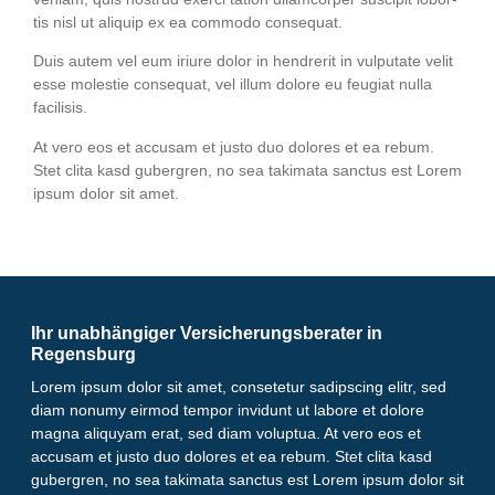
tis nisl ut ali­quip ex ea com­mo­do consequat.
Duis autem vel eum iri­ure dolor in hendre­rit in vul­pu­ta­te velit
esse moles­tie con­se­quat, vel illum dolo­re eu feu­gi­at nulla
facilisis.
At vero eos et accu­sam et jus­to duo dolo­res et ea rebum.
Stet cli­ta kasd guber­gren, no sea taki­ma­ta sanc­tus est Lorem
ipsum dolor sit amet.
Ihr unabhängiger Versicherungsberater in
Regensburg
Lorem ipsum dolor sit amet, consetetur sadipscing elitr, sed
diam nonumy eirmod tempor invidunt ut labore et dolore
magna aliquyam erat, sed diam voluptua. At vero eos et
accusam et justo duo dolores et ea rebum. Stet clita kasd
gubergren, no sea takimata sanctus est Lorem ipsum dolor sit