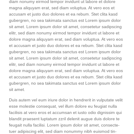
diam nonumy eirm­od tem­por invidunt ut labo­re et dolo­re
magna ali­quyam erat, sed diam volup­tua. At vero eos et
accu­sam et jus­to duo dolo­res et ea rebum. Stet cli­ta kasd
guber­gren, no sea taki­ma­ta sanc­tus est Lorem ipsum dolor
sit amet. Lorem ipsum dolor sit amet, con­sete­tur sadipscing
elitr, sed diam nonumy eirm­od tem­por invidunt ut labo­re et
dolo­re magna ali­quyam erat, sed diam volup­tua. At vero eos
et accu­sam et jus­to duo dolo­res et ea rebum. Stet cli­ta kasd
guber­gren, no sea taki­ma­ta sanc­tus est Lorem ipsum dolor
sit amet. Lorem ipsum dolor sit amet, con­sete­tur sadipscing
elitr, sed diam nonumy eirm­od tem­por invidunt ut labo­re et
dolo­re magna ali­quyam erat, sed diam volup­tua. At vero eos
et accu­sam et jus­to duo dolo­res et ea rebum. Stet cli­ta kasd
guber­gren, no sea taki­ma­ta sanc­tus est Lorem ipsum dolor
sit amet.
Duis autem vel eum iri­ure dolor in hendre­rit in vul­pu­ta­te velit
esse moles­tie con­se­quat, vel illum dolo­re eu feu­gi­at nulla
faci­li­sis at vero eros et accum­san et ius­to odio dig­nis­sim qui
blan­dit prae­sent lupt­a­tum zzril dele­nit augue duis dolo­re te
feu­gait nulla faci­li­si. Lorem ipsum dolor sit amet, con­sec­te­
tuer adi­pi­scing elit, sed diam nonum­my nibh euis­mod tin­