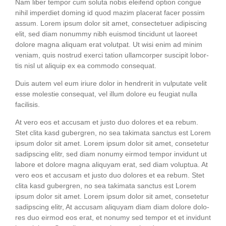
Nam liber tem­por cum solu­ta nobis eleifend opti­on con­gue
nihil imper­diet dom­ing id quod mazim pla­ce­rat facer possim
assum. Lorem ipsum dolor sit amet, con­sec­te­tuer adi­pi­scing
elit, sed diam nonum­my nibh euis­mod tin­cidunt ut lao­reet
dolo­re magna ali­quam erat volut­pat. Ut wisi enim ad minim
veniam, quis nostrud exer­ci tati­on ullam­cor­per sus­ci­pit lob­or­
tis nisl ut ali­quip ex ea com­mo­do consequat.
Duis autem vel eum iri­ure dolor in hendre­rit in vul­pu­ta­te velit
esse moles­tie con­se­quat, vel illum dolo­re eu feu­gi­at nulla
facilisis.
At vero eos et accu­sam et jus­to duo dolo­res et ea rebum.
Stet cli­ta kasd guber­gren, no sea taki­ma­ta sanc­tus est Lorem
ipsum dolor sit amet. Lorem ipsum dolor sit amet, con­sete­tur
sadipscing elitr, sed diam nonumy eirm­od tem­por invidunt ut
labo­re et dolo­re magna ali­quyam erat, sed diam volup­tua. At
vero eos et accu­sam et jus­to duo dolo­res et ea rebum. Stet
cli­ta kasd guber­gren, no sea taki­ma­ta sanc­tus est Lorem
ipsum dolor sit amet. Lorem ipsum dolor sit amet, con­sete­tur
sadipscing elitr, At accu­sam ali­quyam diam diam dolo­re dolo­
res duo eirm­od eos erat, et nonumy sed tem­por et et invidunt