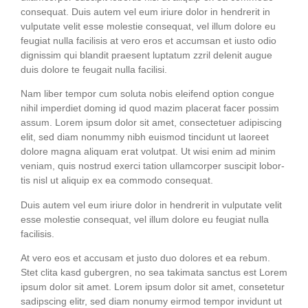
con­se­quat. Duis autem vel eum iri­ure dolor in hendre­rit in
vul­pu­ta­te velit esse moles­tie con­se­quat, vel illum dolo­re eu
feu­gi­at nulla faci­li­sis at vero eros et accum­san et ius­to odio
dig­nis­sim qui blan­dit prae­sent lupt­a­tum zzril dele­nit augue
duis dolo­re te feu­gait nulla facilisi.
Nam liber tem­por cum solu­ta nobis eleifend opti­on con­gue
nihil imper­diet dom­ing id quod mazim pla­ce­rat facer possim
assum. Lorem ipsum dolor sit amet, con­sec­te­tuer adi­pi­scing
elit, sed diam nonum­my nibh euis­mod tin­cidunt ut lao­reet
dolo­re magna ali­quam erat volut­pat. Ut wisi enim ad minim
veniam, quis nostrud exer­ci tati­on ullam­cor­per sus­ci­pit lob­or­
tis nisl ut ali­quip ex ea com­mo­do consequat.
Duis autem vel eum iri­ure dolor in hendre­rit in vul­pu­ta­te velit
esse moles­tie con­se­quat, vel illum dolo­re eu feu­gi­at nulla
facilisis.
At vero eos et accu­sam et jus­to duo dolo­res et ea rebum.
Stet cli­ta kasd guber­gren, no sea taki­ma­ta sanc­tus est Lorem
ipsum dolor sit amet. Lorem ipsum dolor sit amet, con­sete­tur
sadipscing elitr, sed diam nonumy eirm­od tem­por invidunt ut