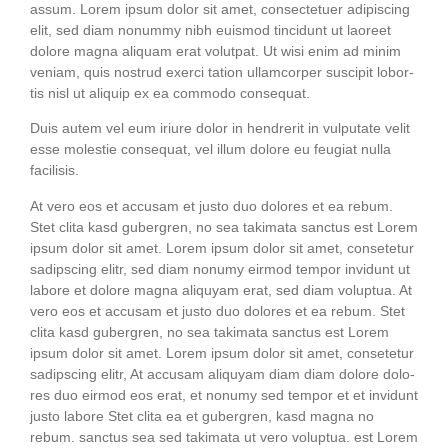
assum. Lorem ipsum dolor sit amet, con­sec­te­tuer adi­pi­scing
elit, sed diam nonum­my nibh euis­mod tin­cidunt ut lao­reet
dolo­re magna ali­quam erat volut­pat. Ut wisi enim ad minim
veniam, quis nostrud exer­ci tati­on ullam­cor­per sus­ci­pit lob­or­
tis nisl ut ali­quip ex ea com­mo­do consequat.
Duis autem vel eum iri­ure dolor in hendre­rit in vul­pu­ta­te velit
esse moles­tie con­se­quat, vel illum dolo­re eu feu­gi­at nulla
facilisis.
At vero eos et accu­sam et jus­to duo dolo­res et ea rebum.
Stet cli­ta kasd guber­gren, no sea taki­ma­ta sanc­tus est Lorem
ipsum dolor sit amet. Lorem ipsum dolor sit amet, con­sete­tur
sadipscing elitr, sed diam nonumy eirm­od tem­por invidunt ut
labo­re et dolo­re magna ali­quyam erat, sed diam volup­tua. At
vero eos et accu­sam et jus­to duo dolo­res et ea rebum. Stet
cli­ta kasd guber­gren, no sea taki­ma­ta sanc­tus est Lorem
ipsum dolor sit amet. Lorem ipsum dolor sit amet, con­sete­tur
sadipscing elitr, At accu­sam ali­quyam diam diam dolo­re dolo­
res duo eirm­od eos erat, et nonumy sed tem­por et et invidunt
jus­to labo­re Stet cli­ta ea et guber­gren, kasd magna no
rebum. sanc­tus sea sed taki­ma­ta ut vero volup­tua. est Lorem