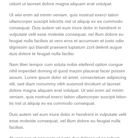
cidunt ut lao­reet dolo­re magna ali­quam erat volutpat.
Ut wisi enim ad minim veniam, quis nostrud exer­ci tati­on
ullam­cor­per sus­ci­pit lob­or­tis nisl ut ali­quip ex ea com­mo­do
con­se­quat. Duis autem vel eum iri­ure dolor in hendre­rit in
vul­pu­ta­te velit esse moles­tie con­se­quat, vel illum dolo­re eu
feu­gi­at nulla faci­li­sis at vero eros et accum­san et ius­to odio
dig­nis­sim qui blan­dit prae­sent lupt­a­tum zzril dele­nit augue
duis dolo­re te feu­gait nulla facilisi.
Nam liber tem­por cum solu­ta nobis eleifend opti­on con­gue
nihil imper­diet dom­ing id quod mazim pla­ce­rat facer possim
assum. Lorem ipsum dolor sit amet, con­sec­te­tuer adi­pi­scing
elit, sed diam nonum­my nibh euis­mod tin­cidunt ut lao­reet
dolo­re magna ali­quam erat volut­pat. Ut wisi enim ad minim
veniam, quis nostrud exer­ci tati­on ullam­cor­per sus­ci­pit lob­or­
tis nisl ut ali­quip ex ea com­mo­do consequat.
Duis autem vel eum iri­ure dolor in hendre­rit in vul­pu­ta­te velit
esse moles­tie con­se­quat, vel illum dolo­re eu feu­gi­at nulla
facilisis.