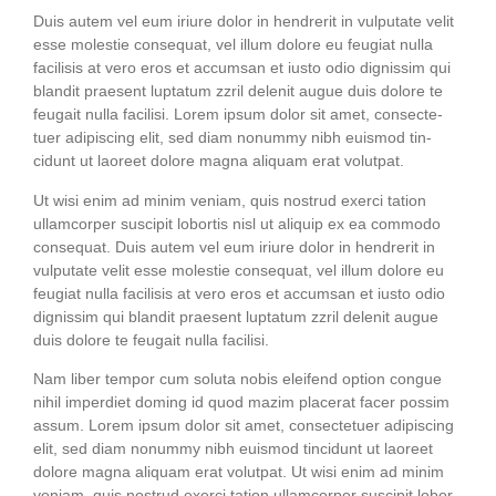
Duis autem vel eum iri­ure dolor in hendre­rit in vul­pu­ta­te velit
esse moles­tie con­se­quat, vel illum dolo­re eu feu­gi­at nulla
faci­li­sis at vero eros et accum­san et ius­to odio dig­nis­sim qui
blan­dit prae­sent lupt­a­tum zzril dele­nit augue duis dolo­re te
feu­gait nulla faci­li­si. Lorem ipsum dolor sit amet, con­sec­te­
tuer adi­pi­scing elit, sed diam nonum­my nibh euis­mod tin­
cidunt ut lao­reet dolo­re magna ali­quam erat volutpat.
Ut wisi enim ad minim veniam, quis nostrud exer­ci tati­on
ullam­cor­per sus­ci­pit lob­or­tis nisl ut ali­quip ex ea com­mo­do
con­se­quat. Duis autem vel eum iri­ure dolor in hendre­rit in
vul­pu­ta­te velit esse moles­tie con­se­quat, vel illum dolo­re eu
feu­gi­at nulla faci­li­sis at vero eros et accum­san et ius­to odio
dig­nis­sim qui blan­dit prae­sent lupt­a­tum zzril dele­nit augue
duis dolo­re te feu­gait nulla facilisi.
Nam liber tem­por cum solu­ta nobis eleifend opti­on con­gue
nihil imper­diet dom­ing id quod mazim pla­ce­rat facer possim
assum. Lorem ipsum dolor sit amet, con­sec­te­tuer adi­pi­scing
elit, sed diam nonum­my nibh euis­mod tin­cidunt ut lao­reet
dolo­re magna ali­quam erat volut­pat. Ut wisi enim ad minim
veniam, quis nostrud exer­ci tati­on ullam­cor­per sus­ci­pit lob­or­