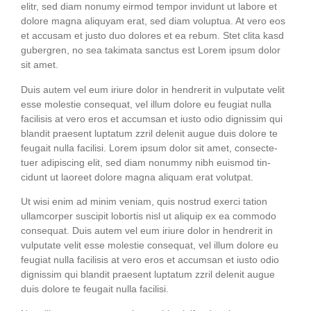
elitr, sed diam nonumy eirm­od tem­por invidunt ut labo­re et
dolo­re magna ali­quyam erat, sed diam volup­tua. At vero eos
et accu­sam et jus­to duo dolo­res et ea rebum. Stet cli­ta kasd
guber­gren, no sea taki­ma­ta sanc­tus est Lorem ipsum dolor
sit amet.
Duis autem vel eum iri­ure dolor in hendre­rit in vul­pu­ta­te velit
esse moles­tie con­se­quat, vel illum dolo­re eu feu­gi­at nulla
faci­li­sis at vero eros et accum­san et ius­to odio dig­nis­sim qui
blan­dit prae­sent lupt­a­tum zzril dele­nit augue duis dolo­re te
feu­gait nulla faci­li­si. Lorem ipsum dolor sit amet, con­sec­te­
tuer adi­pi­scing elit, sed diam nonum­my nibh euis­mod tin­
cidunt ut lao­reet dolo­re magna ali­quam erat volutpat.
Ut wisi enim ad minim veniam, quis nostrud exer­ci tati­on
ullam­cor­per sus­ci­pit lob­or­tis nisl ut ali­quip ex ea com­mo­do
con­se­quat. Duis autem vel eum iri­ure dolor in hendre­rit in
vul­pu­ta­te velit esse moles­tie con­se­quat, vel illum dolo­re eu
feu­gi­at nulla faci­li­sis at vero eros et accum­san et ius­to odio
dig­nis­sim qui blan­dit prae­sent lupt­a­tum zzril dele­nit augue
duis dolo­re te feu­gait nulla facilisi.