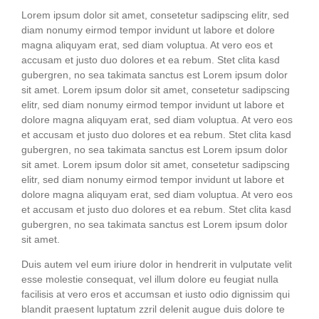
Lorem ipsum dolor sit amet, con­sete­tur sadipscing elitr, sed
diam nonumy eirm­od tem­por invidunt ut labo­re et dolo­re
magna ali­quyam erat, sed diam volup­tua. At vero eos et
accu­sam et jus­to duo dolo­res et ea rebum. Stet cli­ta kasd
guber­gren, no sea taki­ma­ta sanc­tus est Lorem ipsum dolor
sit amet. Lorem ipsum dolor sit amet, con­sete­tur sadipscing
elitr, sed diam nonumy eirm­od tem­por invidunt ut labo­re et
dolo­re magna ali­quyam erat, sed diam volup­tua. At vero eos
et accu­sam et jus­to duo dolo­res et ea rebum. Stet cli­ta kasd
guber­gren, no sea taki­ma­ta sanc­tus est Lorem ipsum dolor
sit amet. Lorem ipsum dolor sit amet, con­sete­tur sadipscing
elitr, sed diam nonumy eirm­od tem­por invidunt ut labo­re et
dolo­re magna ali­quyam erat, sed diam volup­tua. At vero eos
et accu­sam et jus­to duo dolo­res et ea rebum. Stet cli­ta kasd
guber­gren, no sea taki­ma­ta sanc­tus est Lorem ipsum dolor
sit amet.
Duis autem vel eum iri­ure dolor in hendre­rit in vul­pu­ta­te velit
esse moles­tie con­se­quat, vel illum dolo­re eu feu­gi­at nulla
faci­li­sis at vero eros et accum­san et ius­to odio dig­nis­sim qui
blan­dit prae­sent lupt­a­tum zzril dele­nit augue duis dolo­re te