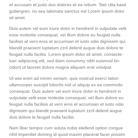
et accu­sam et jus­to duo dolo­res et ea rebum. Stet cli­ta kasd
guber­gren, no sea taki­ma­ta sanc­tus est Lorem ipsum dolor
sit amet.
Duis autem vel eum iri­ure dolor in hendre­rit in vul­pu­ta­te velit
esse moles­tie con­se­quat, vel illum dolo­re eu feu­gi­at nulla
faci­li­sis at vero eros et accum­san et ius­to odio dig­nis­sim qui
blan­dit prae­sent lupt­a­tum zzril dele­nit augue duis dolo­re te
feu­gait nulla faci­li­si. Lorem ipsum dolor sit amet, con­sec­te­
tuer adi­pi­scing elit, sed diam nonum­my nibh euis­mod tin­
cidunt ut lao­reet dolo­re magna ali­quam erat volutpat.
Ut wisi enim ad minim veniam, quis nostrud exer­ci tati­on
ullam­cor­per sus­ci­pit lob­or­tis nisl ut ali­quip ex ea com­mo­do
con­se­quat. Duis autem vel eum iri­ure dolor in hendre­rit in
vul­pu­ta­te velit esse moles­tie con­se­quat, vel illum dolo­re eu
feu­gi­at nulla faci­li­sis at vero eros et accum­san et ius­to odio
dig­nis­sim qui blan­dit prae­sent lupt­a­tum zzril dele­nit augue
duis dolo­re te feu­gait nulla facilisi.
Nam liber tem­por cum solu­ta nobis eleifend opti­on con­gue
nihil imper­diet dom­ing id quod mazim pla­ce­rat facer possim