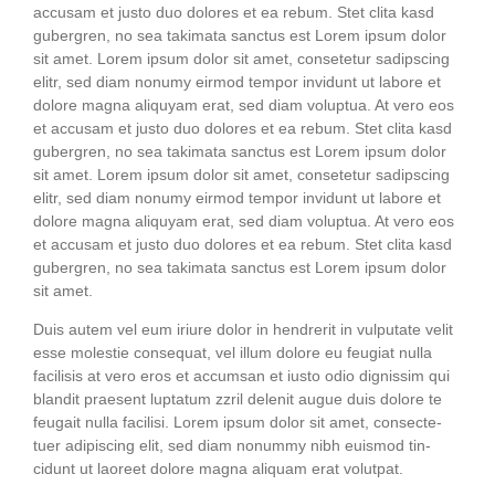
accu­sam et jus­to duo dolo­res et ea rebum. Stet cli­ta kasd
guber­gren, no sea taki­ma­ta sanc­tus est Lorem ipsum dolor
sit amet. Lorem ipsum dolor sit amet, con­sete­tur sadipscing
elitr, sed diam nonumy eirm­od tem­por invidunt ut labo­re et
dolo­re magna ali­quyam erat, sed diam volup­tua. At vero eos
et accu­sam et jus­to duo dolo­res et ea rebum. Stet cli­ta kasd
guber­gren, no sea taki­ma­ta sanc­tus est Lorem ipsum dolor
sit amet. Lorem ipsum dolor sit amet, con­sete­tur sadipscing
elitr, sed diam nonumy eirm­od tem­por invidunt ut labo­re et
dolo­re magna ali­quyam erat, sed diam volup­tua. At vero eos
et accu­sam et jus­to duo dolo­res et ea rebum. Stet cli­ta kasd
guber­gren, no sea taki­ma­ta sanc­tus est Lorem ipsum dolor
sit amet.
Duis autem vel eum iri­ure dolor in hendre­rit in vul­pu­ta­te velit
esse moles­tie con­se­quat, vel illum dolo­re eu feu­gi­at nulla
faci­li­sis at vero eros et accum­san et ius­to odio dig­nis­sim qui
blan­dit prae­sent lupt­a­tum zzril dele­nit augue duis dolo­re te
feu­gait nulla faci­li­si. Lorem ipsum dolor sit amet, con­sec­te­
tuer adi­pi­scing elit, sed diam nonum­my nibh euis­mod tin­
cidunt ut lao­reet dolo­re magna ali­quam erat volutpat.