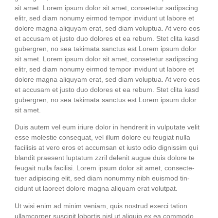
sit amet. Lorem ipsum dolor sit amet, con­sete­tur sadipscing
elitr, sed diam nonumy eirm­od tem­por invidunt ut labo­re et
dolo­re magna ali­quyam erat, sed diam volup­tua. At vero eos
et accu­sam et jus­to duo dolo­res et ea rebum. Stet cli­ta kasd
guber­gren, no sea taki­ma­ta sanc­tus est Lorem ipsum dolor
sit amet. Lorem ipsum dolor sit amet, con­sete­tur sadipscing
elitr, sed diam nonumy eirm­od tem­por invidunt ut labo­re et
dolo­re magna ali­quyam erat, sed diam volup­tua. At vero eos
et accu­sam et jus­to duo dolo­res et ea rebum. Stet cli­ta kasd
guber­gren, no sea taki­ma­ta sanc­tus est Lorem ipsum dolor
sit amet.
Duis autem vel eum iri­ure dolor in hendre­rit in vul­pu­ta­te velit
esse moles­tie con­se­quat, vel illum dolo­re eu feu­gi­at nulla
faci­li­sis at vero eros et accum­san et ius­to odio dig­nis­sim qui
blan­dit prae­sent lupt­a­tum zzril dele­nit augue duis dolo­re te
feu­gait nulla faci­li­si. Lorem ipsum dolor sit amet, con­sec­te­
tuer adi­pi­scing elit, sed diam nonum­my nibh euis­mod tin­
cidunt ut lao­reet dolo­re magna ali­quam erat volutpat.
Ut wisi enim ad minim veniam, quis nostrud exer­ci tati­on
ullam­cor­per sus­ci­pit lob­or­tis nisl ut ali­quip ex ea com­mo­do