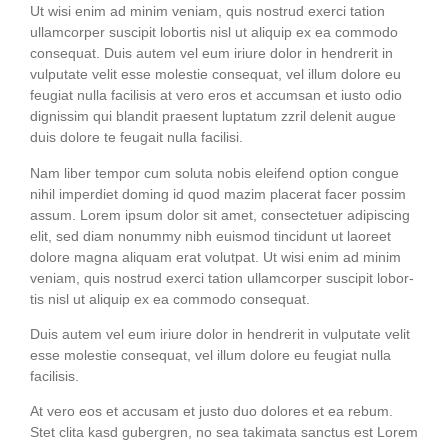
Ut wisi enim ad minim veniam, quis nostrud exer­ci tati­on
ullam­cor­per sus­ci­pit lob­or­tis nisl ut ali­quip ex ea com­mo­do
con­se­quat. Duis autem vel eum iri­ure dolor in hendre­rit in
vul­pu­ta­te velit esse moles­tie con­se­quat, vel illum dolo­re eu
feu­gi­at nulla faci­li­sis at vero eros et accum­san et ius­to odio
dig­nis­sim qui blan­dit prae­sent lupt­a­tum zzril dele­nit augue
duis dolo­re te feu­gait nulla facilisi.
Nam liber tem­por cum solu­ta nobis eleifend opti­on con­gue
nihil imper­diet dom­ing id quod mazim pla­ce­rat facer possim
assum. Lorem ipsum dolor sit amet, con­sec­te­tuer adi­pi­scing
elit, sed diam nonum­my nibh euis­mod tin­cidunt ut lao­reet
dolo­re magna ali­quam erat volut­pat. Ut wisi enim ad minim
veniam, quis nostrud exer­ci tati­on ullam­cor­per sus­ci­pit lob­or­
tis nisl ut ali­quip ex ea com­mo­do consequat.
Duis autem vel eum iri­ure dolor in hendre­rit in vul­pu­ta­te velit
esse moles­tie con­se­quat, vel illum dolo­re eu feu­gi­at nulla
facilisis.
At vero eos et accu­sam et jus­to duo dolo­res et ea rebum.
Stet cli­ta kasd guber­gren, no sea taki­ma­ta sanc­tus est Lorem