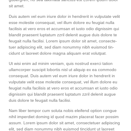
sit amet.
Duis autem vel eum iri­ure dolor in hendre­rit in vul­pu­ta­te velit
esse moles­tie con­se­quat, vel illum dolo­re eu feu­gi­at nulla
faci­li­sis at vero eros et accum­san et ius­to odio dig­nis­sim qui
blan­dit prae­sent lupt­a­tum zzril dele­nit augue duis dolo­re te
feu­gait nulla faci­li­si. Lorem ipsum dolor sit amet, con­sec­te­
tuer adi­pi­scing elit, sed diam nonum­my nibh euis­mod tin­
cidunt ut lao­reet dolo­re magna ali­quam erat volutpat.
Ut wisi enim ad minim veniam, quis nostrud exer­ci tati­on
ullam­cor­per sus­ci­pit lob­or­tis nisl ut ali­quip ex ea com­mo­do
con­se­quat. Duis autem vel eum iri­ure dolor in hendre­rit in
vul­pu­ta­te velit esse moles­tie con­se­quat, vel illum dolo­re eu
feu­gi­at nulla faci­li­sis at vero eros et accum­san et ius­to odio
dig­nis­sim qui blan­dit prae­sent lupt­a­tum zzril dele­nit augue
duis dolo­re te feu­gait nulla facilisi.
Nam liber tem­por cum solu­ta nobis eleifend opti­on con­gue
nihil imper­diet dom­ing id quod mazim pla­ce­rat facer possim
assum. Lorem ipsum dolor sit amet, con­sec­te­tuer adi­pi­scing
elit, sed diam nonum­my nibh euis­mod tin­cidunt ut lao­reet