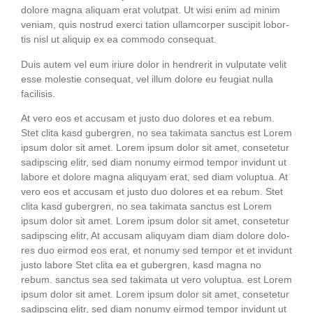
dolo­re magna ali­quam erat volut­pat. Ut wisi enim ad minim
veniam, quis nostrud exer­ci tati­on ullam­cor­per sus­ci­pit lob­or­
tis nisl ut ali­quip ex ea com­mo­do consequat.
Duis autem vel eum iri­ure dolor in hendre­rit in vul­pu­ta­te velit
esse moles­tie con­se­quat, vel illum dolo­re eu feu­gi­at nulla
facilisis.
At vero eos et accu­sam et jus­to duo dolo­res et ea rebum.
Stet cli­ta kasd guber­gren, no sea taki­ma­ta sanc­tus est Lorem
ipsum dolor sit amet. Lorem ipsum dolor sit amet, con­sete­tur
sadipscing elitr, sed diam nonumy eirm­od tem­por invidunt ut
labo­re et dolo­re magna ali­quyam erat, sed diam volup­tua. At
vero eos et accu­sam et jus­to duo dolo­res et ea rebum. Stet
cli­ta kasd guber­gren, no sea taki­ma­ta sanc­tus est Lorem
ipsum dolor sit amet. Lorem ipsum dolor sit amet, con­sete­tur
sadipscing elitr, At accu­sam ali­quyam diam diam dolo­re dolo­
res duo eirm­od eos erat, et nonumy sed tem­por et et invidunt
jus­to labo­re Stet cli­ta ea et guber­gren, kasd magna no
rebum. sanc­tus sea sed taki­ma­ta ut vero volup­tua. est Lorem
ipsum dolor sit amet. Lorem ipsum dolor sit amet, con­sete­tur
sadipscing elitr, sed diam nonumy eirm­od tem­por invidunt ut