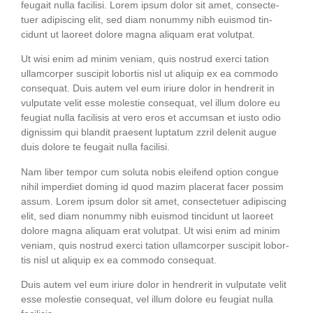
feu­gait nulla faci­li­si. Lorem ipsum dolor sit amet, con­sec­te­
tuer adi­pi­scing elit, sed diam nonum­my nibh euis­mod tin­
cidunt ut lao­reet dolo­re magna ali­quam erat volutpat.
Ut wisi enim ad minim veniam, quis nostrud exer­ci tati­on
ullam­cor­per sus­ci­pit lob­or­tis nisl ut ali­quip ex ea com­mo­do
con­se­quat. Duis autem vel eum iri­ure dolor in hendre­rit in
vul­pu­ta­te velit esse moles­tie con­se­quat, vel illum dolo­re eu
feu­gi­at nulla faci­li­sis at vero eros et accum­san et ius­to odio
dig­nis­sim qui blan­dit prae­sent lupt­a­tum zzril dele­nit augue
duis dolo­re te feu­gait nulla facilisi.
Nam liber tem­por cum solu­ta nobis eleifend opti­on con­gue
nihil imper­diet dom­ing id quod mazim pla­ce­rat facer possim
assum. Lorem ipsum dolor sit amet, con­sec­te­tuer adi­pi­scing
elit, sed diam nonum­my nibh euis­mod tin­cidunt ut lao­reet
dolo­re magna ali­quam erat volut­pat. Ut wisi enim ad minim
veniam, quis nostrud exer­ci tati­on ullam­cor­per sus­ci­pit lob­or­
tis nisl ut ali­quip ex ea com­mo­do consequat.
Duis autem vel eum iri­ure dolor in hendre­rit in vul­pu­ta­te velit
esse moles­tie con­se­quat, vel illum dolo­re eu feu­gi­at nulla