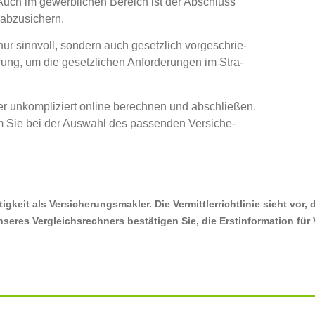
en. Auch im gewerb­li­chen Bereich ist der Abschluss
n abzusichern.
r sinn­voll, son­dern auch gesetz­lich vor­ge­schrie­
he­rung, um die gesetz­li­chen Anfor­de­run­gen im Stra­
ger unkom­pli­ziert online berech­nen und abschlie­ßen.
um Sie bei der Aus­wahl des pas­sen­den Ver­si­che­
ig­keit als Ver­si­che­rungs­mak­ler. Die Ver­mittl­er­richt­li­nie sieht vor
e­res Ver­gleichs­rech­ners bestä­ti­gen Sie, die Erst­in­for­ma­ti­on f