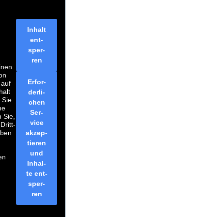
Inhalt
ent­
sper­
ren
inen
von
Erfor­
 auf
halt
der­li­
n Sie
chen
he
Ser­
n Sie,
vice
Dritt­
e­ben
akzep­
tie­ren
und
en
Inhal­
te ent­
sper­
ren