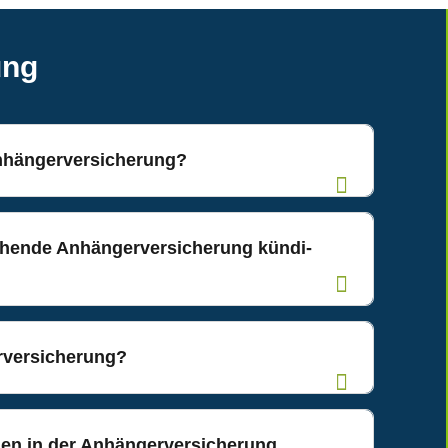
ung
Anhängerversicherung?
en­de Anhän­ger­ver­si­che­rung kün­di­
rversicherung?
n in der Anhän­ger­ver­si­che­rung