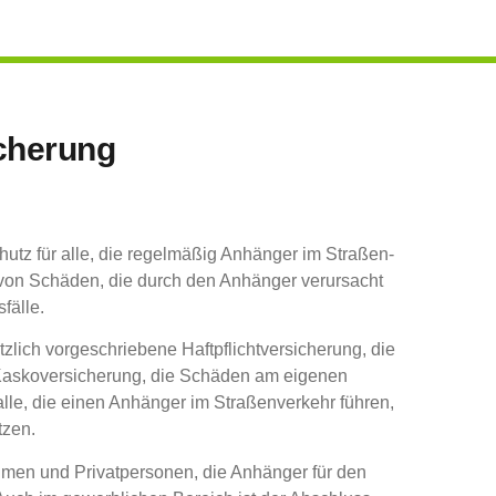
icherung
chutz für alle, die regel­mä­ßig Anhän­ger im Stra­ßen­
en von Schä­den, die durch den Anhän­ger ver­ur­sacht
fälle.
ich vor­ge­schrie­be­ne Haft­pflicht­ver­si­che­rung, die
as­ko­ver­si­che­rung, die Schä­den am eige­nen
lle, die einen Anhän­ger im Stra­ßen­ver­kehr füh­ren,
tzen.
h­men und Pri­vat­per­so­nen, die Anhän­ger für den