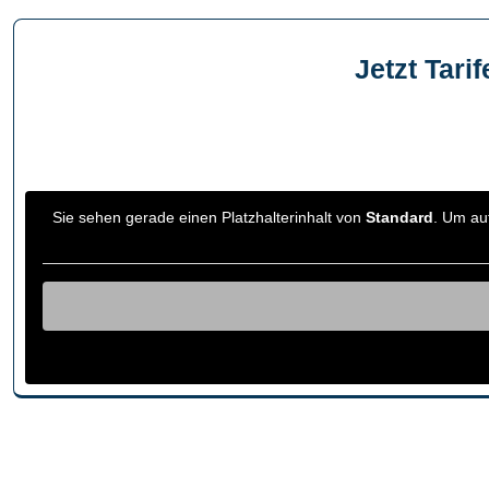
Jetzt Tari
Sie sehen gera­de einen Platz­hal­ter­in­halt von
Stan­dard
. Um auf