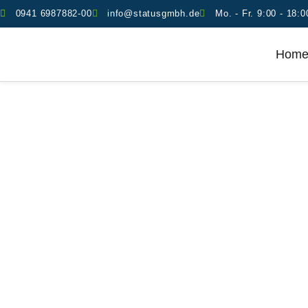
0941 6987882-00
info@statusgmbh.de
Mo. - Fr. 9:00 - 18:0
Hom