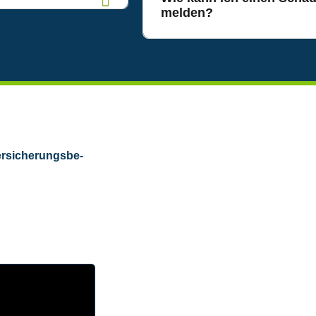
melden?
r­si­che­rungs­be­