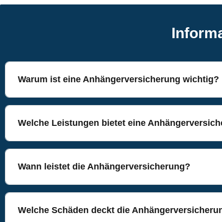
Infor­m
War­um ist eine Anhän­ger­ver­si­che­rung wichtig?
Wel­che Leis­tun­gen bie­tet eine Anhängerversic
Wann leis­tet die Anhängerversicherung?
Wel­che Schä­den deckt die Anhän­ger­ver­si­che­r