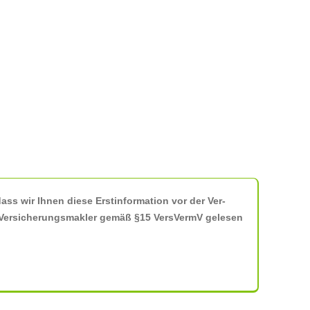
, dass wir Ihnen die­se Erst­in­for­ma­ti­on vor der Ver­
ür Ver­si­che­rungs­mak­ler gemäß §15 Vers­VermV gele­sen