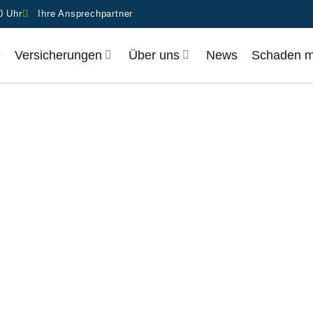
0 Uhr
Ihre Ansprechpartner
e
Ver­si­che­run­gen
Über uns
News
Scha­den 