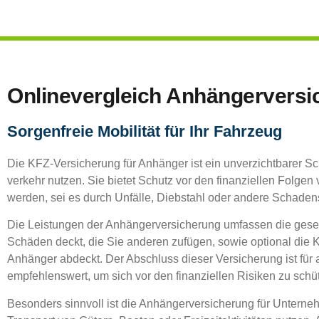
Onlin­ever­gleich Anhängervers
Sor­gen­freie Mobi­li­tät für Ihr Fahrzeug
Die KFZ-Ver­si­che­rung für Anhän­ger ist ein unver­zicht­ba­rer S
ver­kehr nut­zen. Sie bie­tet Schutz vor den finan­zi­el­len Fol­g
wer­den, sei es durch Unfäl­le, Dieb­stahl oder ande­re Schadens
Die Leis­tun­gen der Anhän­ger­ver­si­che­rung umfas­sen die gesetz­l
Schä­den deckt, die Sie ande­ren zufü­gen, sowie optio­nal die K
Anhän­ger abdeckt. Der Abschluss die­ser Ver­si­che­rung ist für a
emp­feh­lens­wert, um sich vor den finan­zi­el­len Risi­ken zu schü
Beson­ders sinn­voll ist die Anhän­ger­ver­si­che­rung für Unter­ne