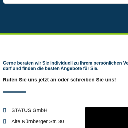
Ger­ne bera­ten wir Sie indi­vi­du­ell zu Ihrem per­sön­li­chen Ve
darf und fin­den die bes­ten Ange­bo­te für Sie.
Rufen Sie uns jetzt an oder schrei­ben Sie uns!
STATUS GmbH
Alte Nürn­ber­ger Str. 30