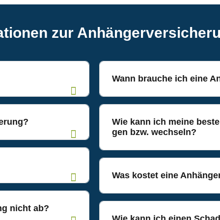
a­tio­nen zur Anhängerversicher
Wann brau­che ich eine 
herung?
Wie kann ich mei­ne besteh
gen bzw. wechseln?
Was kos­tet eine Anhänge
ung nicht ab?
Wie kann ich einen Scha­de