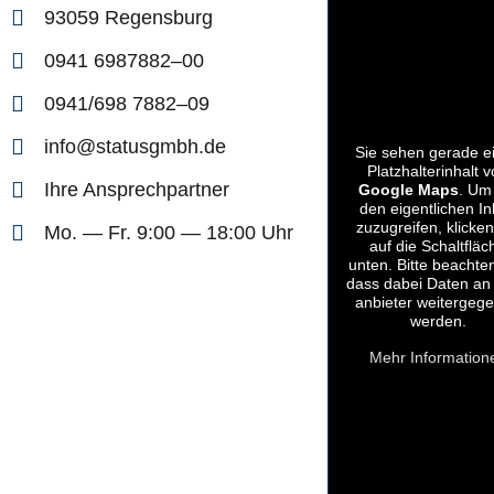
93059 Regens­burg
0941 6987882–00
0941/698 7882–09
info@statusgmbh.de
Sie sehen gera­de e
Platz­hal­ter­in­halt 
Ihre Ansprech­part­ner
Goog­le Maps
. Um
den eigent­li­chen In
zuzu­grei­fen, kli­cke
Mo. — Fr. 9:00 — 18:00 Uhr
auf die Schalt­flä­c
unten. Bit­te beach­te
dass dabei Daten an 
an­bie­ter wei­ter­ge­g
werden.
Mehr Infor­ma­tio­n