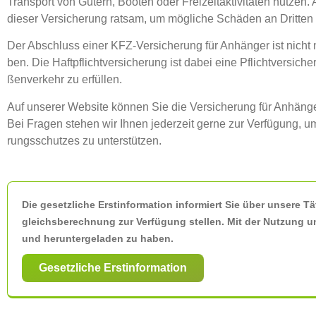
Trans­port von Gütern, Boo­ten oder Frei­zeit­ak­ti­vi­tä­ten nut­z
die­ser Ver­si­che­rung rat­sam, um mög­li­che Schä­den an Drit­te
Der Abschluss einer KFZ-Ver­si­che­rung für Anhän­ger ist nicht nu
ben. Die Haft­pflicht­ver­si­che­rung ist dabei eine Pflicht­ver­si­c
ßen­ver­kehr zu erfüllen.
Auf unse­rer Web­site kön­nen Sie die Ver­si­che­rung für Anhän­
Bei Fra­gen ste­hen wir Ihnen jeder­zeit ger­ne zur Ver­fü­gung, 
rungs­schut­zes zu unterstützen.
Die gesetz­li­che Erst­in­for­ma­ti­on infor­miert Sie über unse­re Tät
gleichs­be­rech­nung zur Ver­fü­gung stel­len. Mit der Nut­zung uns
und her­un­ter­ge­la­den zu haben.
Gesetz­li­che Erstinformation