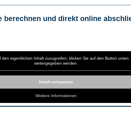
­fe berech­nen und direkt online abschl
 den eigent­li­chen Inhalt zuzu­grei­fen, kli­cken Sie auf den But­ton unten. 
wei­ter­ge­ge­ben werden.
Inhalt ent­sper­ren
Wei­te­re Infor­ma­tio­nen