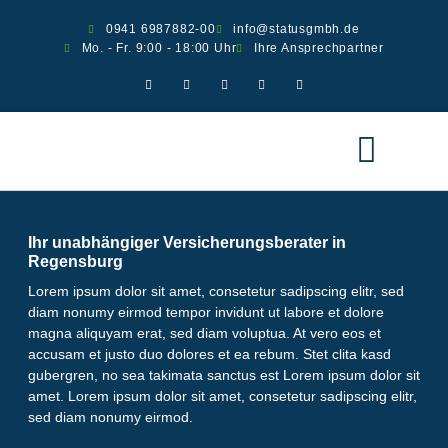
0941 6987882-00
info@statusgmbh.de
Mo. - Fr. 9:00 - 18:00 Uhr
Ihre Ansprechpartner
Ver­si­che­run­gen
Scha­den melden
Ihr unabhängiger Versicherungsberater in
Regensburg
Lorem ipsum dolor sit amet, consetetur sadipscing elitr, sed
diam nonumy eirmod tempor invidunt ut labore et dolore
magna aliquyam erat, sed diam voluptua. At vero eos et
accusam et justo duo dolores et ea rebum. Stet clita kasd
gubergren, no sea takimata sanctus est Lorem ipsum dolor sit
amet. Lorem ipsum dolor sit amet, consetetur sadipscing elitr,
sed diam nonumy eirmod.