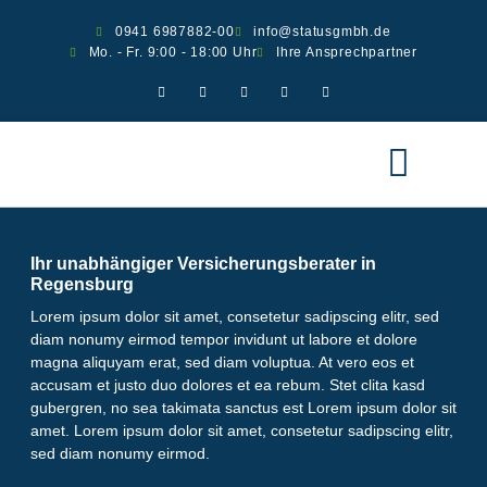
0941 6987882-00
info@statusgmbh.de
Mo. - Fr. 9:00 - 18:00 Uhr
Ihre Ansprechpartner
Ver­si­che­run­gen
Über uns
Scha­den melden
Ihr unabhängiger Versicherungsberater in
Regensburg
Lorem ipsum dolor sit amet, consetetur sadipscing elitr, sed
diam nonumy eirmod tempor invidunt ut labore et dolore
magna aliquyam erat, sed diam voluptua. At vero eos et
accusam et justo duo dolores et ea rebum. Stet clita kasd
gubergren, no sea takimata sanctus est Lorem ipsum dolor sit
amet. Lorem ipsum dolor sit amet, consetetur sadipscing elitr,
sed diam nonumy eirmod.