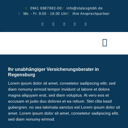
0941 6987882-00
info@statusgmbh.de
Mo. - Fr. 9:00 - 18:00 Uhr
Ihre Ansprechpartner
Ver­si­che­run­gen
Scha­den melden
Ihr unabhängiger Versicherungsberater in
Regensburg
Lorem ipsum dolor sit amet, consetetur sadipscing elitr, sed
diam nonumy eirmod tempor invidunt ut labore et dolore
magna aliquyam erat, sed diam voluptua. At vero eos et
accusam et justo duo dolores et ea rebum. Stet clita kasd
gubergren, no sea takimata sanctus est Lorem ipsum dolor sit
amet. Lorem ipsum dolor sit amet, consetetur sadipscing elitr,
sed diam nonumy eirmod.