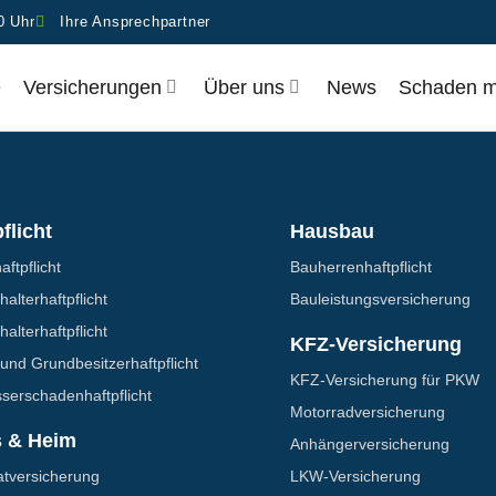
0 Uhr
Ihre Ansprechpartner
e
Ver­si­che­run­gen
Über uns
News
Scha­den 
flicht
Hausbau
aftpflicht
Bauherrenhaftpflicht
alter­haftpflicht
Bauleistungs­­versicherung
alter­haftpflicht
KFZ-Versicherung
und Grundbesitzer­haftpflicht
KFZ-Versicherung für PKW
erschaden­­haftpflicht
Motorrad­versicherung
 & Heim
Anhänger­­versicherung
t­versicherung
LKW-Versicherung