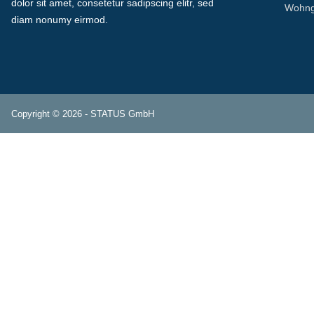
dolor sit amet, consetetur sadipscing elitr, sed
Wohng
diam nonumy eirmod.
Copyright © 2026 - STATUS GmbH