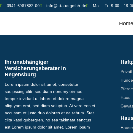
0941 6987882-00
info@statusgmbh.de
Mo. - Fr. 9:00 - 18:0
Hom
Ihr unabhängiger
Haftp
Versicherungsberater in
Privath
Regensburg
Hundeh
Lorem ipsum dolor sit amet, consetetur
Pferdeh
sadipscing elitr, sed diam nonumy eirmod
Haus- 
tempor invidunt ut labore et dolore magna
aliquyam erat, sed diam voluptua. At vero eos et
Gewäss
accusam et justo duo dolores et ea rebum. Stet
Haus
clita kasd gubergren, no sea takimata sanctus
est Lorem ipsum dolor sit amet. Lorem ipsum
Hausra