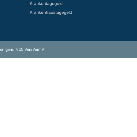
Krankentagegeld
Krankenhaus­tagegeld
tion gem. § 15 VersVermV