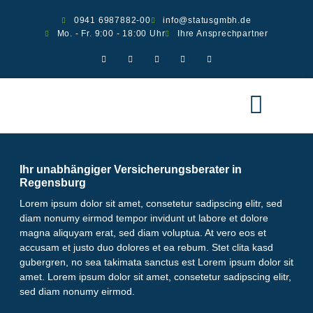
0941 6987882-00
info@statusgmbh.de
Mo. - Fr. 9:00 - 18:00 Uhr
Ihre Ansprechpartner
Ver­si­che­run­gen
Scha­den melden
Ihr unabhängiger Versicherungsberater in
Regensburg
Lorem ipsum dolor sit amet, consetetur sadipscing elitr, sed
diam nonumy eirmod tempor invidunt ut labore et dolore
magna aliquyam erat, sed diam voluptua. At vero eos et
accusam et justo duo dolores et ea rebum. Stet clita kasd
gubergren, no sea takimata sanctus est Lorem ipsum dolor sit
amet. Lorem ipsum dolor sit amet, consetetur sadipscing elitr,
sed diam nonumy eirmod.