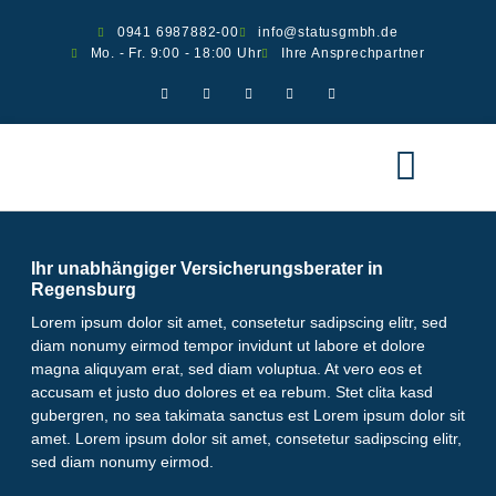
0941 6987882-00
info@statusgmbh.de
Mo. - Fr. 9:00 - 18:00 Uhr
Ihre Ansprechpartner
Ver­si­che­run­gen
Scha­den melden
Ihr unabhängiger Versicherungsberater in
Regensburg
Lorem ipsum dolor sit amet, consetetur sadipscing elitr, sed
diam nonumy eirmod tempor invidunt ut labore et dolore
magna aliquyam erat, sed diam voluptua. At vero eos et
accusam et justo duo dolores et ea rebum. Stet clita kasd
gubergren, no sea takimata sanctus est Lorem ipsum dolor sit
amet. Lorem ipsum dolor sit amet, consetetur sadipscing elitr,
sed diam nonumy eirmod.