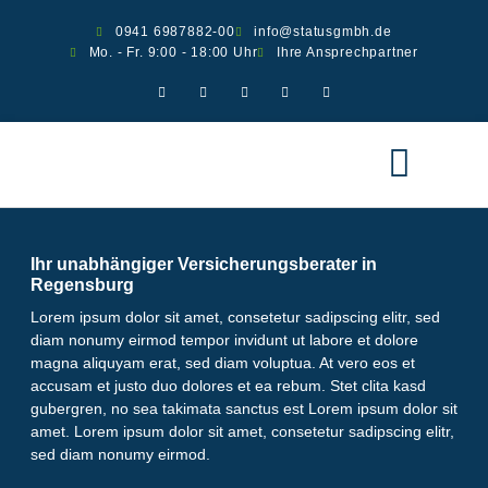
0941 6987882-00
info@statusgmbh.de
Mo. - Fr. 9:00 - 18:00 Uhr
Ihre Ansprechpartner
Ver­si­che­run­gen
Scha­den melden
Ihr unabhängiger Versicherungsberater in
Regensburg
Lorem ipsum dolor sit amet, consetetur sadipscing elitr, sed
diam nonumy eirmod tempor invidunt ut labore et dolore
magna aliquyam erat, sed diam voluptua. At vero eos et
accusam et justo duo dolores et ea rebum. Stet clita kasd
gubergren, no sea takimata sanctus est Lorem ipsum dolor sit
amet. Lorem ipsum dolor sit amet, consetetur sadipscing elitr,
sed diam nonumy eirmod.