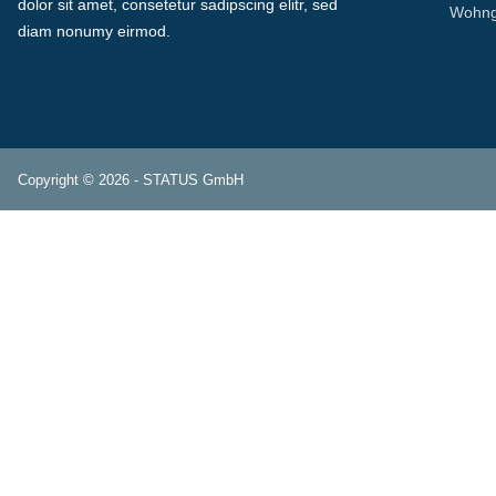
dolor sit amet, consetetur sadipscing elitr, sed
Wohng
diam nonumy eirmod.
Copyright © 2026 - STATUS GmbH