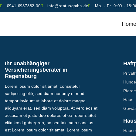
0941 6987882-00
info@statusgmbh.de
Mo. - Fr. 9:00 - 18:0
Hom
Ihr unabhängiger
Haftp
Versicherungsberater in
Privath
Regensburg
Hundeh
Lorem ipsum dolor sit amet, consetetur
Pferdeh
sadipscing elitr, sed diam nonumy eirmod
Haus- 
tempor invidunt ut labore et dolore magna
aliquyam erat, sed diam voluptua. At vero eos et
Gewäss
accusam et justo duo dolores et ea rebum. Stet
Haus
clita kasd gubergren, no sea takimata sanctus
est Lorem ipsum dolor sit amet. Lorem ipsum
Hausra