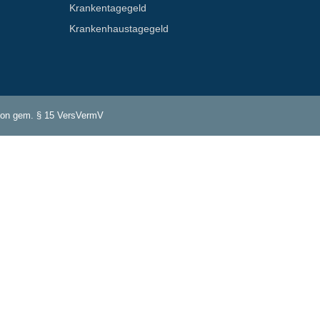
Krankentagegeld
Krankenhaus­tagegeld
tion gem. § 15 VersVermV