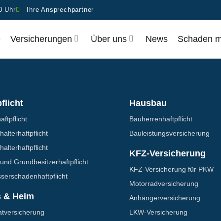
0 Uhr
Ihre Ansprechpartner
e
Ver­si­che­run­gen
Über uns
News
Scha­den 
flicht
Hausbau
aftpflicht
Bauherrenhaftpflicht
alter­haftpflicht
Bauleistungs­­versicherung
alter­haftpflicht
KFZ-Versicherung
und Grundbesitzer­haftpflicht
KFZ-Versicherung für PKW
erschaden­­haftpflicht
Motorrad­versicherung
 & Heim
Anhänger­­versicherung
t­versicherung
LKW-Versicherung