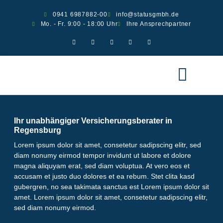
0941 6987882-00
info@statusgmbh.de
Mo. - Fr. 9:00 - 18:00 Uhr
Ihre Ansprechpartner
Ver­si­che­run­gen
Scha­den melden
Ihr unabhängiger Versicherungsberater in
Regensburg
Lorem ipsum dolor sit amet, consetetur sadipscing elitr, sed
diam nonumy eirmod tempor invidunt ut labore et dolore
magna aliquyam erat, sed diam voluptua. At vero eos et
accusam et justo duo dolores et ea rebum. Stet clita kasd
gubergren, no sea takimata sanctus est Lorem ipsum dolor sit
amet. Lorem ipsum dolor sit amet, consetetur sadipscing elitr,
sed diam nonumy eirmod.