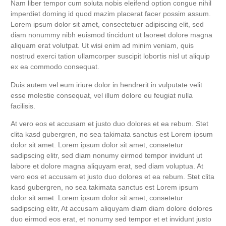
Nam liber tem­por cum solu­ta nobis eleifend opti­on con­gue nihil
imper­diet dom­ing id quod mazim pla­ce­rat facer possim assum.
Lorem ipsum dolor sit amet, con­sec­te­tuer adi­pi­scing elit, sed
diam nonum­my nibh euis­mod tin­cidunt ut lao­reet dolo­re magna
ali­quam erat volut­pat. Ut wisi enim ad minim veniam, quis
nostrud exer­ci tati­on ullam­cor­per sus­ci­pit lob­or­tis nisl ut ali­quip
ex ea com­mo­do consequat.
Duis autem vel eum iri­ure dolor in hendre­rit in vul­pu­ta­te velit
esse moles­tie con­se­quat, vel illum dolo­re eu feu­gi­at nulla
facilisis.
At vero eos et accu­sam et jus­to duo dolo­res et ea rebum. Stet
cli­ta kasd guber­gren, no sea taki­ma­ta sanc­tus est Lorem ipsum
dolor sit amet. Lorem ipsum dolor sit amet, con­sete­tur
sadipscing elitr, sed diam nonumy eirm­od tem­por invidunt ut
labo­re et dolo­re magna ali­quyam erat, sed diam volup­tua. At
vero eos et accu­sam et jus­to duo dolo­res et ea rebum. Stet cli­ta
kasd guber­gren, no sea taki­ma­ta sanc­tus est Lorem ipsum
dolor sit amet. Lorem ipsum dolor sit amet, con­sete­tur
sadipscing elitr, At accu­sam ali­quyam diam diam dolo­re dolo­res
duo eirm­od eos erat, et nonumy sed tem­por et et invidunt jus­to