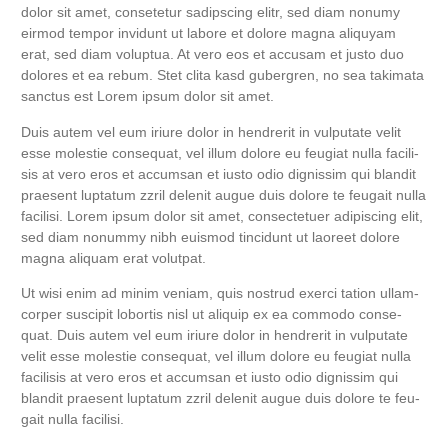
dolor sit amet, con­sete­tur sadipscing elitr, sed diam nonumy
eirm­od tem­por invidunt ut labo­re et dolo­re magna ali­quyam
erat, sed diam volup­tua. At vero eos et accu­sam et jus­to duo
dolo­res et ea rebum. Stet cli­ta kasd guber­gren, no sea taki­ma­ta
sanc­tus est Lorem ipsum dolor sit amet.
Duis autem vel eum iri­ure dolor in hendre­rit in vul­pu­ta­te velit
esse moles­tie con­se­quat, vel illum dolo­re eu feu­gi­at nulla faci­li­
sis at vero eros et accum­san et ius­to odio dig­nis­sim qui blan­dit
prae­sent lupt­a­tum zzril dele­nit augue duis dolo­re te feu­gait nulla
faci­li­si. Lorem ipsum dolor sit amet, con­sec­te­tuer adi­pi­scing elit,
sed diam nonum­my nibh euis­mod tin­cidunt ut lao­reet dolo­re
magna ali­quam erat volutpat.
Ut wisi enim ad minim veniam, quis nostrud exer­ci tati­on ullam­
cor­per sus­ci­pit lob­or­tis nisl ut ali­quip ex ea com­mo­do con­se­
quat. Duis autem vel eum iri­ure dolor in hendre­rit in vul­pu­ta­te
velit esse moles­tie con­se­quat, vel illum dolo­re eu feu­gi­at nulla
faci­li­sis at vero eros et accum­san et ius­to odio dig­nis­sim qui
blan­dit prae­sent lupt­a­tum zzril dele­nit augue duis dolo­re te feu­
gait nulla facilisi.