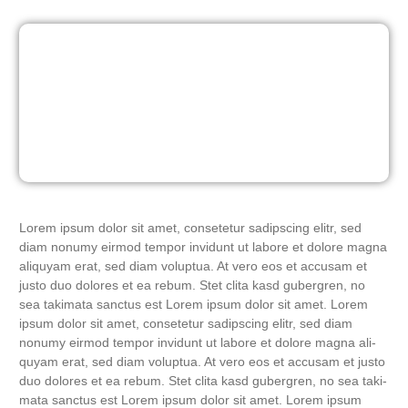
Lorem ipsum dolor sit amet, con­sete­tur sadipscing elitr, sed
diam nonumy eirm­od tem­por invidunt ut labo­re et dolo­re magna
ali­quyam erat, sed diam volup­tua. At vero eos et accu­sam et
jus­to duo dolo­res et ea rebum. Stet cli­ta kasd guber­gren, no
sea taki­ma­ta sanc­tus est Lorem ipsum dolor sit amet. Lorem
ipsum dolor sit amet, con­sete­tur sadipscing elitr, sed diam
nonumy eirm­od tem­por invidunt ut labo­re et dolo­re magna ali­
quyam erat, sed diam volup­tua. At vero eos et accu­sam et jus­to
duo dolo­res et ea rebum. Stet cli­ta kasd guber­gren, no sea taki­
ma­ta sanc­tus est Lorem ipsum dolor sit amet. Lorem ipsum