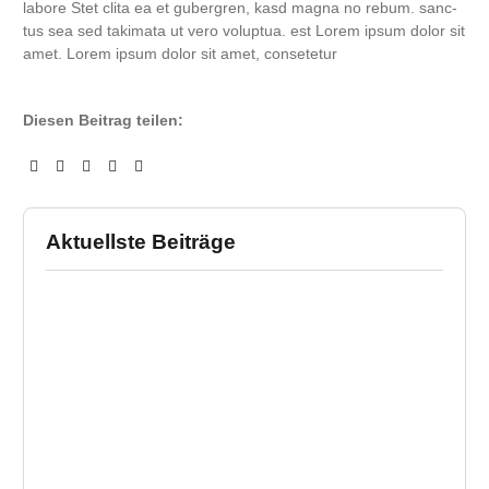
labo­re Stet cli­ta ea et guber­gren, kasd magna no rebum. sanc­
tus sea sed taki­ma­ta ut vero volup­tua. est Lorem ipsum dolor sit
amet. Lorem ipsum dolor sit amet, consetetur
Diesen Beitrag teilen:
Aktuellste Beiträge
Ne
tr
KF
Ve
23.